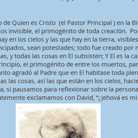
e Quien es Cristo (el Pastor Principal ) en la Bi
ios invisible, el primogénito de toda creación. P
ay en los cielos y las que hay en la tierra, visible
cipados, sean potestades; todo fue creado por me
as, y todas las cosas en El subsisten; Y El es la c
 principio, el primogénito de entre los muertos, p
nto agradó al Padre que en El habitase toda plen
as las cosas, así las que están en los cielos, hac
a, si pausamos para reflexionar sobre la persona 
temente exclamamos con David, “¡ Jehová es mi 